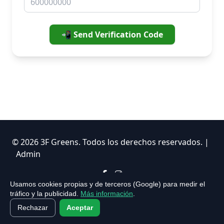
📲 Send Verification Code
© 2026 3F Greens. Todos los derechos reservados. |
Admin
Usamos cookies propias y de terceros (Google) para medir el
Avenida Alfonso el Sabio, 23, 03001 Alicante ·
+34 865 83 11 17
tráfico y la publicidad.
Más información
.
L–V 11:00–23:00 · S 12:00–23:00 · D cerrado
Rechazar
Aceptar